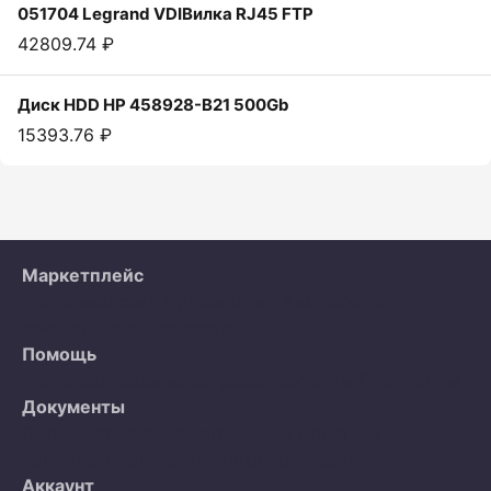
051704 Legrand VDIВилка RJ45 FTP
42809.74 ₽
Диск HDD HP 458928-B21 500Gb
15393.76 ₽
Маркетплейс
Все объявления
Организации
Как работает
тающая цена
О проекте
Помощь
Часто задаваемые вопросы
Контакты
Продавцам
Документы
Пользовательское соглашение
Политика
конфиденциальности
Договор-оферта
Аккаунт