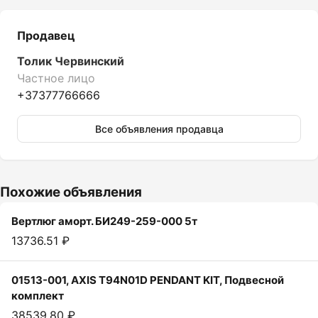
Продавец
Толик Червинский
Частное лицо
+37377766666
Все объявления продавца
Похожие объявления
Вертлюг аморт. БИ249-259-000 5т
13736.51 ₽
01513-001, AXIS T94N01D PENDANT KIT, Подвесной
комплект
38539.80 ₽