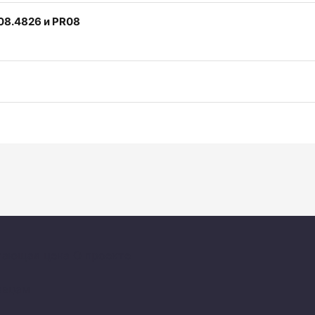
R08.4826 и PR08
тающая цена
О проекте
авцам