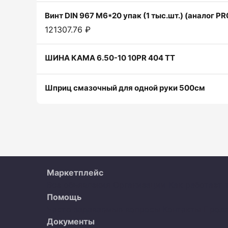
Винт DIN 967 M6*20 упак (1 тыс.шт.) (аналог P
121307.76 ₽
ШИНА КАМА 6.50-10 10PR 404 TT
Шприц смазочный для одной руки 500см
Маркетплейс
Все объявления
Организации
Как работает 
Помощь
Часто задаваемые вопросы
Контакты
Прод
Документы